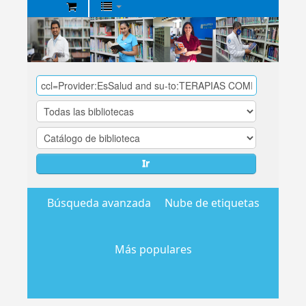
Biblioteca
Central
EsSalud
Ir
Búsqueda avanzada
Nube de etiquetas
Más populares