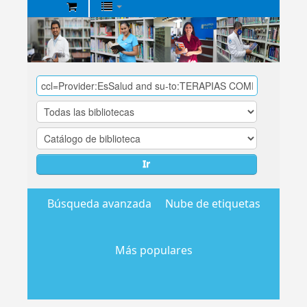
Biblioteca
Central
EsSalud
Ir
Búsqueda avanzada
Nube de etiquetas
Más populares