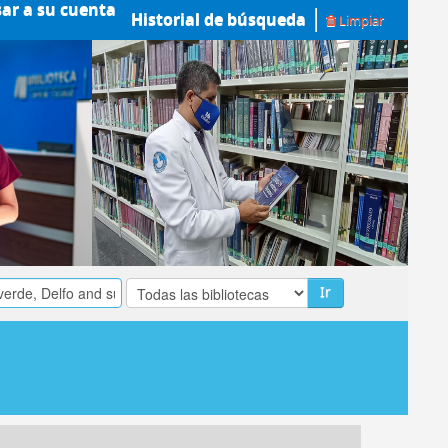
sar a su cuenta
Historial de búsqueda
Limpiar
Ir