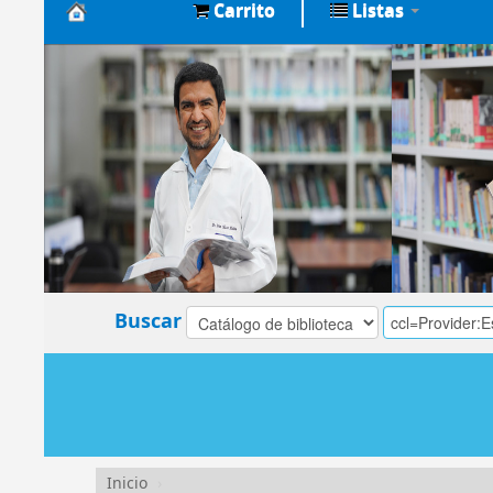
Carrito
Listas
Biblioteca
Central
EsSalud
Buscar
Inicio
›