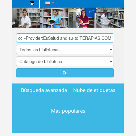
Biblioteca
Central
EsSalud
Ir
Búsqueda avanzada
Nube de etiquetas
Más populares