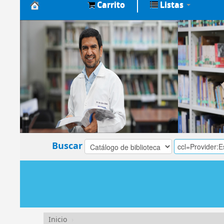
Carrito
Listas
Biblioteca
Central
EsSalud
Buscar
Inicio
›