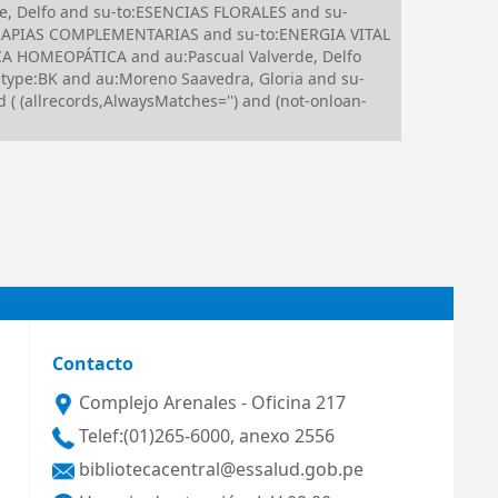
e, Delfo and su-to:ESENCIAS FLORALES and su-
RAPIAS COMPLEMENTARIAS and su-to:ENERGIA VITAL
A HOMEOPÁTICA and au:Pascual Valverde, Delfo
ype:BK and au:Moreno Saavedra, Gloria and su-
 (allrecords,AlwaysMatches='') and (not-onloan-
Contacto
Complejo Arenales - Oficina 217
Telef:(01)265-6000, anexo 2556
bibliotecacentral@essalud.gob.pe