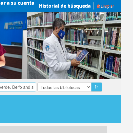
sar a su cuenta
Historial de búsqueda
Limpiar
Ir