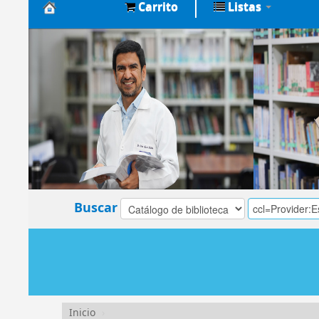
Carrito
Listas
Biblioteca
Central
EsSalud
Buscar
Inicio
›