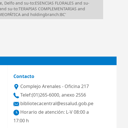
e, Delfo and su-to:ESENCIAS FLORALES and su-
 and su-to:TERAPIAS COMPLEMENTARIAS and
MEOPÁTICA and holdingbranch:BC'
Contacto
Complejo Arenales - Oficina 217
Telef:(01)265-6000, anexo 2556
bibliotecacentral@essalud.gob.pe
Horario de atención: L-V 08:00 a
17:00 h