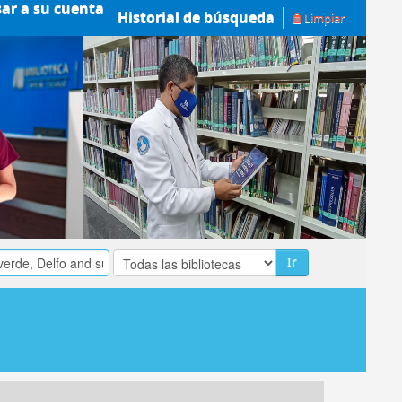
sar a su cuenta
Historial de búsqueda
Limpiar
Ir