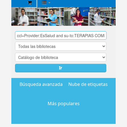
Biblioteca
Central
EsSalud
Ir
Búsqueda avanzada
Nube de etiquetas
Más populares