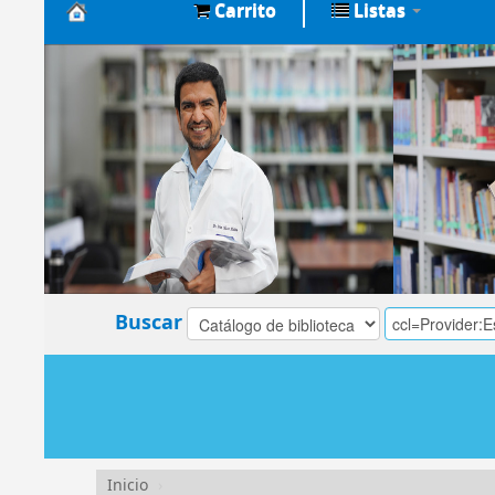
Carrito
Listas
Biblioteca
Central
EsSalud
Buscar
Inicio
›