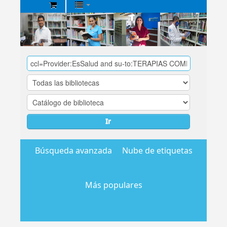
Biblioteca
Central
EsSalud
Ir
Búsqueda avanzada
Nube de etiquetas
Más populares