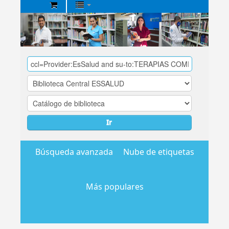
Biblioteca
Central
EsSalud
Ir
Búsqueda avanzada
Nube de etiquetas
Más populares