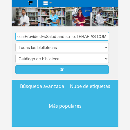
Biblioteca
Central
EsSalud
Ir
Búsqueda avanzada
Nube de etiquetas
Más populares