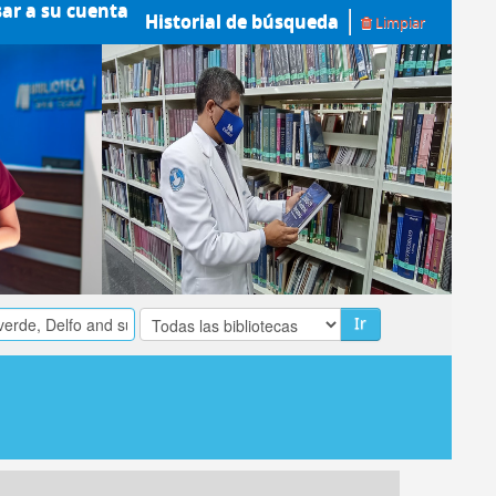
sar a su cuenta
Historial de búsqueda
Limpiar
Ir