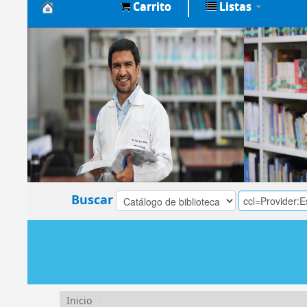
Carrito
Listas
Biblioteca
Central
EsSalud
Buscar
Inicio
›