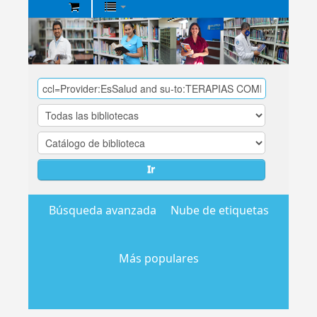
Biblioteca
Central
EsSalud
Ir
Búsqueda avanzada
Nube de etiquetas
Más populares