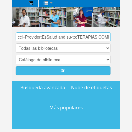
Biblioteca
Central
EsSalud
Ir
Búsqueda avanzada
Nube de etiquetas
Más populares