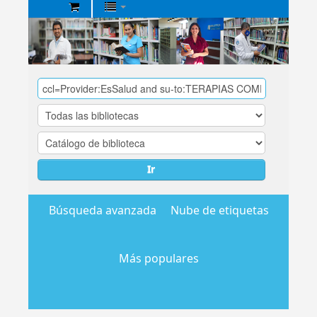
Biblioteca
Central
EsSalud
Ir
Búsqueda avanzada
Nube de etiquetas
Más populares