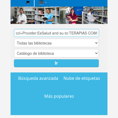
Biblioteca
Central
EsSalud
Ir
Búsqueda avanzada
Nube de etiquetas
Más populares