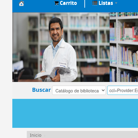
Carrito
Listas
Biblioteca
Central
EsSalud
Buscar
Inicio
›