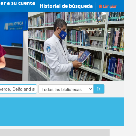
sar a su cuenta
Historial de búsqueda
Limpiar
Ir