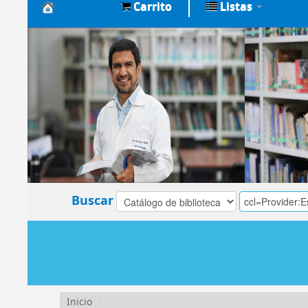
Carrito
Listas
Biblioteca
Central
EsSalud
Buscar
Inicio
›