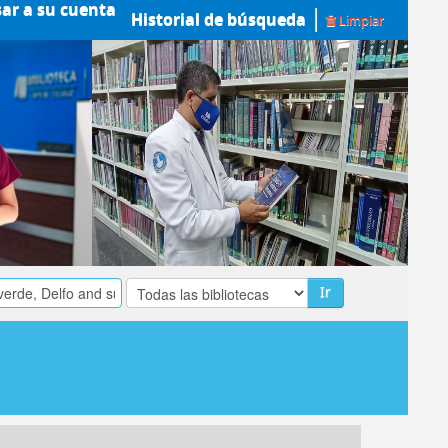
sar a su cuenta
Historial de búsqueda
Limpiar
Ir