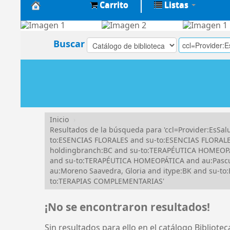
Carrito
Listas
Biblioteca
Central
Buscar
EsSalud
Inicio
›
Resultados de la búsqueda para 'ccl=Provider:EsS
to:ESENCIAS FLORALES and su-to:ESENCIAS FLORAL
holdingbranch:BC and su-to:TERAPÉUTICA HOMEOPÁ
and su-to:TERAPÉUTICA HOMEOPÁTICA and au:Pascua
au:Moreno Saavedra, Gloria and itype:BK and su-
to:TERAPIAS COMPLEMENTARIAS'
¡No se encontraron resultados!
Sin resultados para ello en el catálogo Bibliote