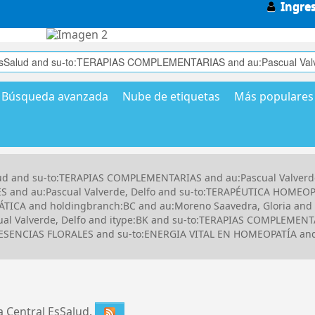
Ingre
Búsqueda avanzada
Nube de etiquetas
Más populares
alud and su-to:TERAPIAS COMPLEMENTARIAS and au:Pascual Valverd
ES and au:Pascual Valverde, Delfo and su-to:TERAPÉUTICA HOME
TICA and holdingbranch:BC and au:Moreno Saavedra, Gloria and
l Valverde, Delfo and itype:BK and su-to:TERAPIAS COMPLEMENTA
to:ESENCIAS FLORALES and su-to:ENERGIA VITAL EN HOMEOPATÍA a
ca Central EsSalud.