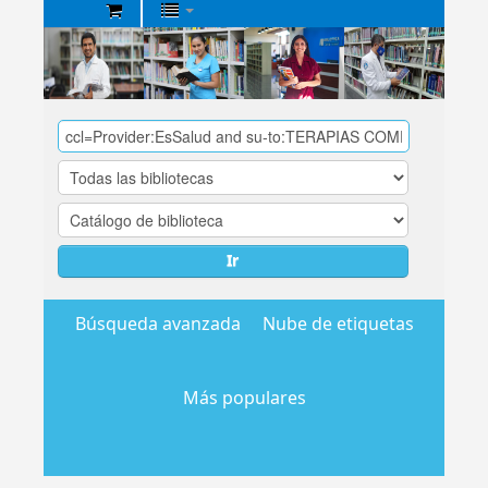
Biblioteca
Central
EsSalud
Ir
Búsqueda avanzada
Nube de etiquetas
Más populares