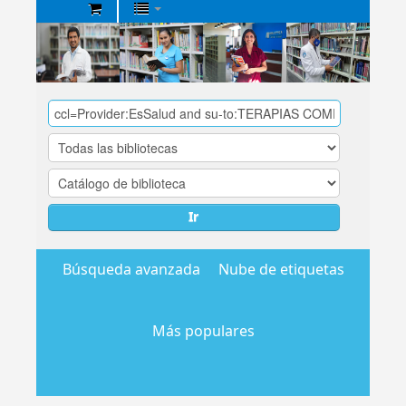
Biblioteca
Central
EsSalud
Ir
Búsqueda avanzada
Nube de etiquetas
Más populares