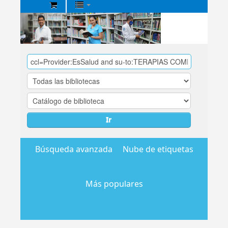
Biblioteca
Central
EsSalud
Ir
Búsqueda avanzada
Nube de etiquetas
Más populares