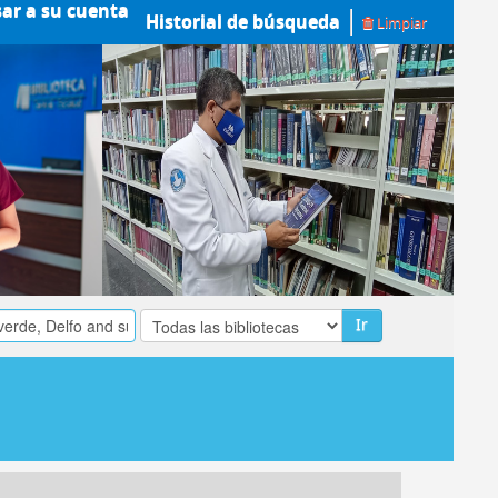
sar a su cuenta
Historial de búsqueda
Limpiar
Ir