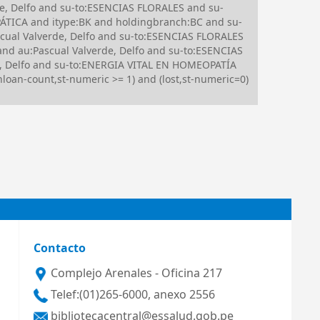
e, Delfo and su-to:ESENCIAS FLORALES and su-
ÁTICA and itype:BK and holdingbranch:BC and su-
ual Valverde, Delfo and su-to:ESENCIAS FLORALES
d au:Pascual Valverde, Delfo and su-to:ESENCIAS
 Delfo and su-to:ENERGIA VITAL EN HOMEOPATÍA
oan-count,st-numeric >= 1) and (lost,st-numeric=0)
Contacto
Complejo Arenales - Oficina 217
Telef:(01)265-6000, anexo 2556
bibliotecacentral@essalud.gob.pe