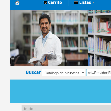
Carrito
Listas
Biblioteca
Central
EsSalud
Buscar
Inicio
›