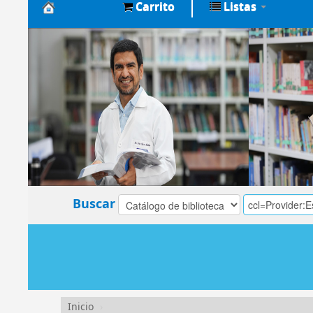
Carrito
Listas
Biblioteca
Central
EsSalud
Buscar
Inicio
›