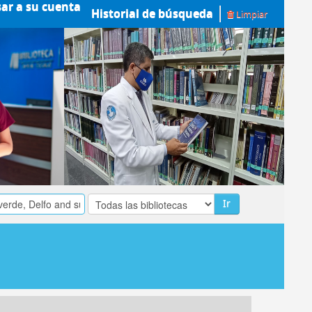
sar a su cuenta
Historial de búsqueda
Limpiar
Ir