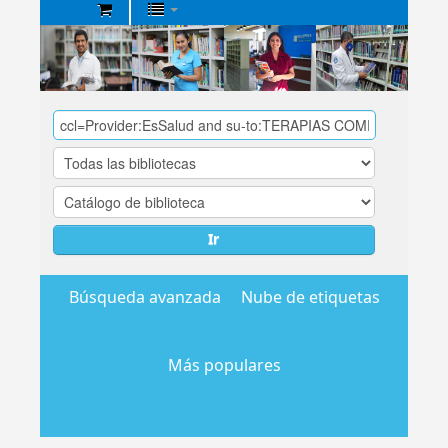
Biblioteca
Central
EsSalud
Ir
Búsqueda avanzada
Nube de etiquetas
Más populares