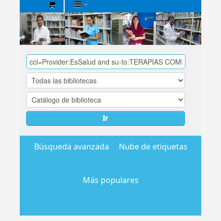
Biblioteca
Central
EsSalud
Ir
Búsqueda avanzada
Nube de etiquetas
Más populares