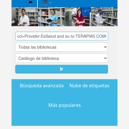
Biblioteca
Central
EsSalud
Ir
Búsqueda avanzada
Nube de etiquetas
Más populares