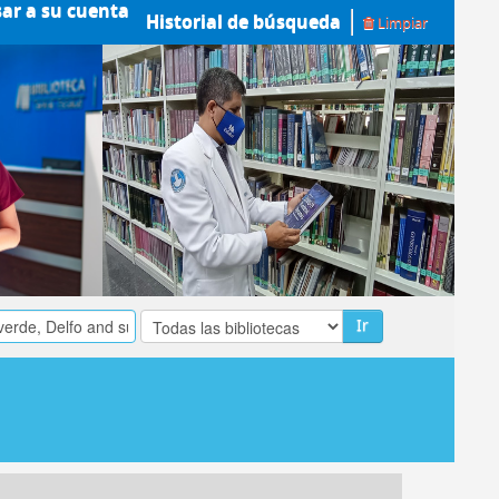
sar a su cuenta
Historial de búsqueda
Limpiar
Ir