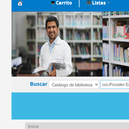
Carrito
Listas
Biblioteca
Central
EsSalud
Buscar
Inicio
›