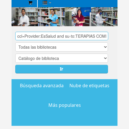
Biblioteca
Central
EsSalud
Ir
Búsqueda avanzada
Nube de etiquetas
Más populares