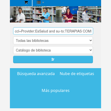
Biblioteca
Central
EsSalud
Ir
Búsqueda avanzada
Nube de etiquetas
Más populares