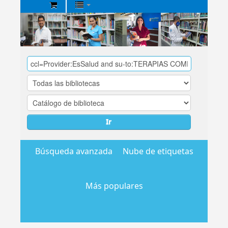
Biblioteca
Central
EsSalud
Ir
Búsqueda avanzada
Nube de etiquetas
Más populares