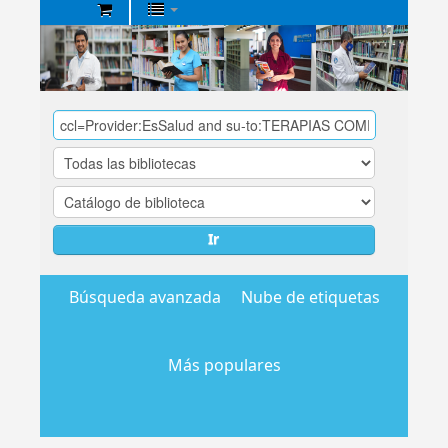
Biblioteca
Central
EsSalud
Ir
Búsqueda avanzada
Nube de etiquetas
Más populares