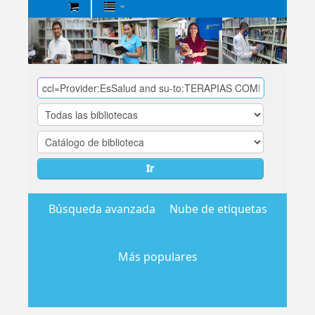
Biblioteca
Central
EsSalud
Ir
Búsqueda avanzada
Nube de etiquetas
Más populares