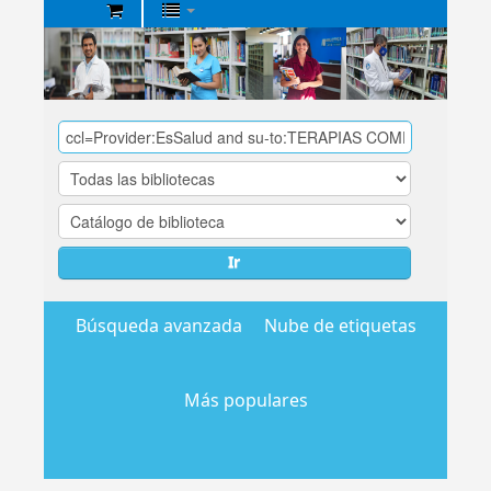
Biblioteca
Central
EsSalud
Ir
Búsqueda avanzada
Nube de etiquetas
Más populares