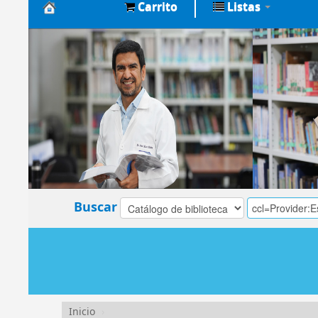
Carrito
Listas
Biblioteca
Central
EsSalud
Buscar
Inicio
›