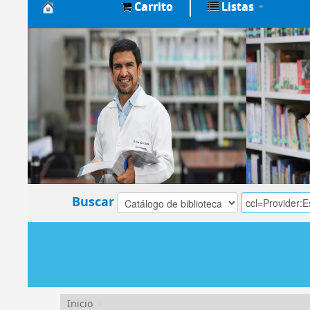
Carrito
Listas
Biblioteca
Central
EsSalud
Buscar
Inicio
›