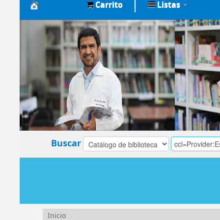
Carrito
Listas
Biblioteca
Central
EsSalud
Buscar
Inicio
›