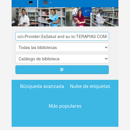
Biblioteca
Central
EsSalud
Ir
Búsqueda avanzada
Nube de etiquetas
Más populares