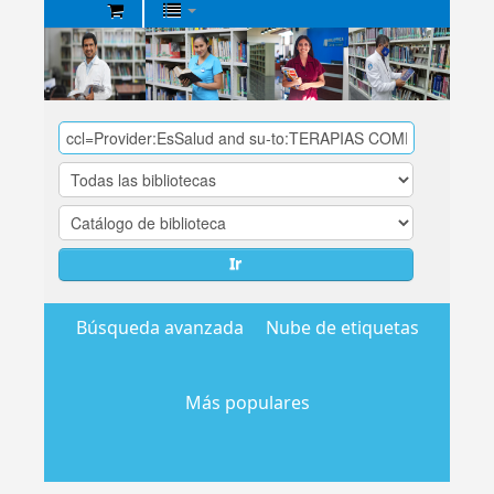
Biblioteca
Central
EsSalud
Ir
Búsqueda avanzada
Nube de etiquetas
Más populares