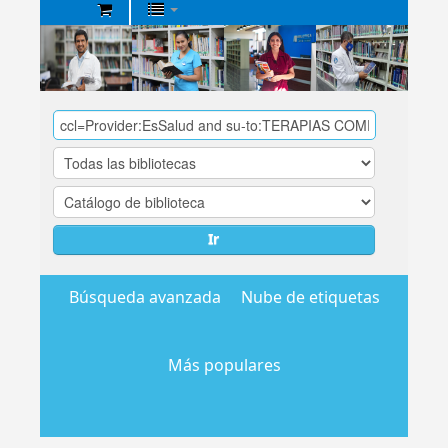
Biblioteca
Central
EsSalud
Ir
Búsqueda avanzada
Nube de etiquetas
Más populares