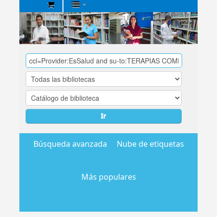
Biblioteca
Central
EsSalud
Ir
Búsqueda avanzada
Nube de etiquetas
Más populares