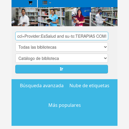
Biblioteca
Central
EsSalud
Ir
Búsqueda avanzada
Nube de etiquetas
Más populares