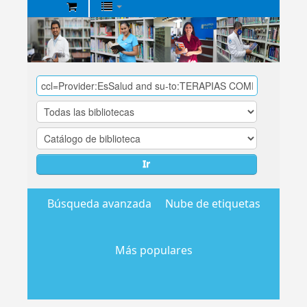
Biblioteca
Central
EsSalud
Ir
Búsqueda avanzada
Nube de etiquetas
Más populares