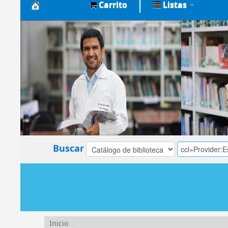
Carrito
Listas
Biblioteca
Central
EsSalud
Buscar
Inicio
›