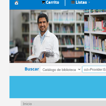
Carrito
Listas
Biblioteca
Central
EsSalud
Buscar
Inicio
›