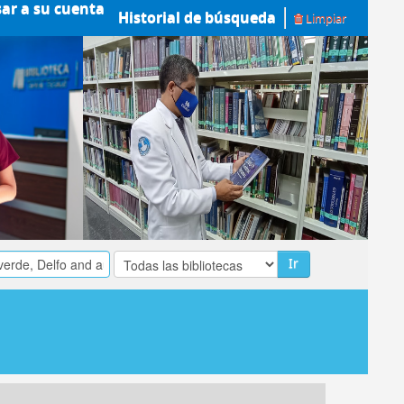
sar a su cuenta
Historial de búsqueda
Limpiar
Ir