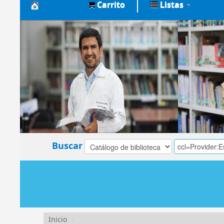
Carrito
Listas
Biblioteca
Central
EsSalud
Buscar
Inicio
›