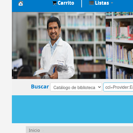
Carrito
Listas
Biblioteca
Central
EsSalud
Buscar
Inicio
›