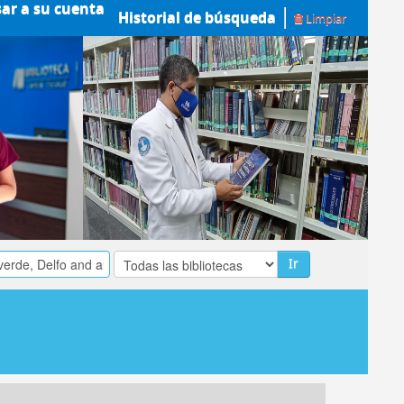
sar a su cuenta
Historial de búsqueda
Limpiar
Ir