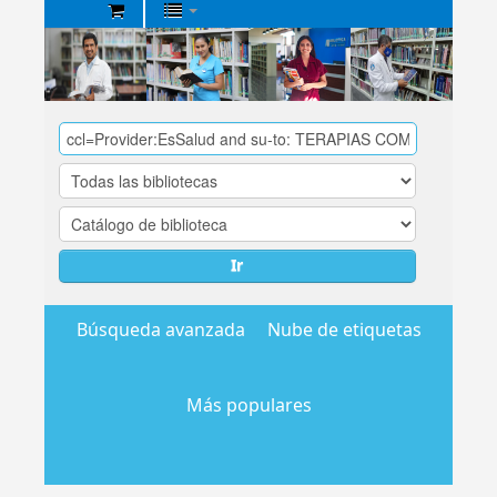
Biblioteca
Central
EsSalud
Ir
Búsqueda avanzada
Nube de etiquetas
Más populares