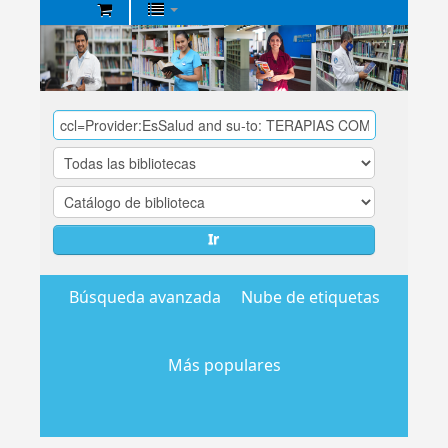
Biblioteca
Central
EsSalud
Ir
Búsqueda avanzada
Nube de etiquetas
Más populares