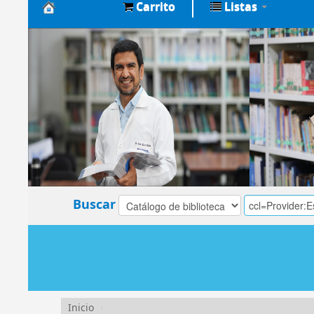
Carrito
Listas
Biblioteca
Central
EsSalud
Buscar
Inicio
›