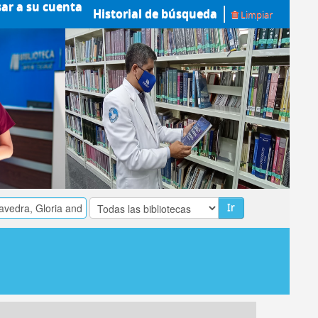
sar a su cuenta
Historial de búsqueda
Limpiar
Ir